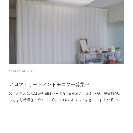
2016.09.16 14:21
アロマトリートメントモニター募集中
皆さんこんばんは🌙今日はハードな1日を過ごしましたが、充実感がい
つもより倍増な、MoonLeafsapporoカオリストゆきこです！^ ^良い…