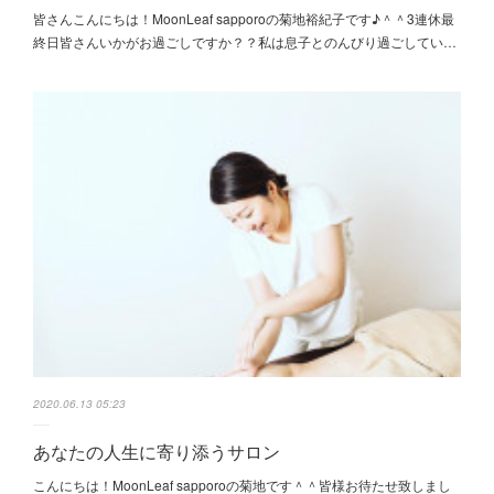
皆さんこんにちは！MoonLeaf sapporoの菊地裕紀子です♪＾＾3連休最
終日皆さんいかがお過ごしですか？？私は息子とのんびり過ごしてい…
2020.06.13 05:23
あなたの人生に寄り添うサロン
こんにちは！MoonLeaf sapporoの菊地です＾＾皆様お待たせ致しまし