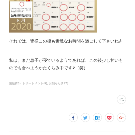
それでは、皆様この後も素敵なお時間を過ごして下さいね♪
私は、まだ息子が寝ているようであれば、この後少し甘いも
のでも食べようかたくらみ中です♪（笑）
講座
(
26
)
トリートメント
(
9
)
お知らせ
(
217
)