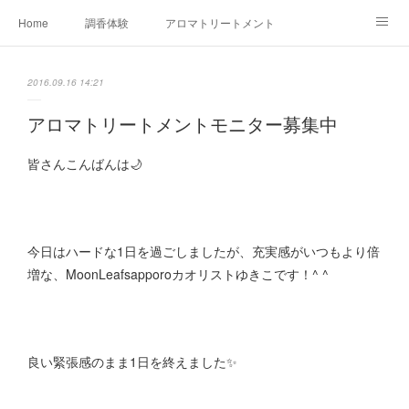
Home
調香体験
アロマトリートメントMenu
アロマテラピー講座（AEAJ)
オリジナルアロマ講座
店舗情報
2016.09.16 14:21
MoonLeaf・NIKKA
Profile
FOR COMPANY
アロマトリートメントモニター募集中
Ameblo
皆さんこんばんは🌙
今日はハードな1日を過ごしましたが、充実感がいつもより倍
増な、MoonLeafsapporoカオリストゆきこです！^ ^
良い緊張感のまま1日を終えました✨