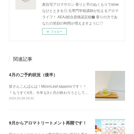
家自宅アロマサロン 香りと手のぬくもりでslow
なひとときを◎ 元専門学校講師が伝えるアロマ
ライフ！ AEAJ総合資格認定校🏫 香りの力であ
なたの笑顔の時間が増えますように♡
フォロー
関連記事
4月のご予約状況（後半）
皆さんこんばんは！MoonLeaf sapporoです！＾
＾もうすぐ4月。今年も3ヶ月が終わろうとして…
2024.03.28 09:22
9月からアロマトリートメント再開です！