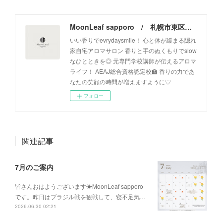
MoonLeaf sapporo / 札幌市東区の100種類以上の香りが楽しめるアロマスクール＆トリートメントサロン
いい香りでevrydaysmile！ 心と体が緩まる隠れ
家自宅アロマサロン 香りと手のぬくもりでslow
なひとときを◎ 元専門学校講師が伝えるアロマ
ライフ！ AEAJ総合資格認定校🏫 香りの力であ
なたの笑顔の時間が増えますように♡
フォロー
関連記事
7月のご案内
皆さんおはようございます☀MoonLeaf sapporo
です。昨日はブラジル戦を観戦して、寝不足気…
2026.06.30 02:21