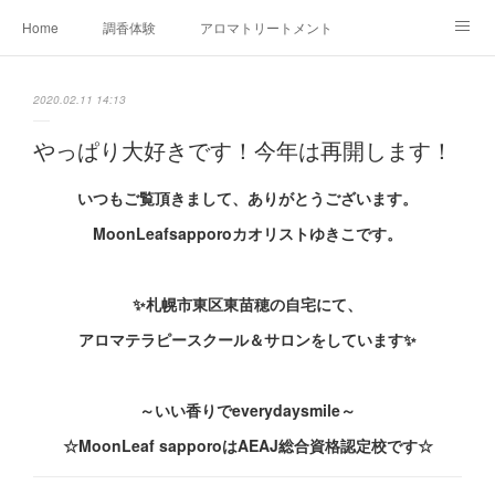
Home
調香体験
アロマトリートメントMenu
アロマテラピー講座（AEAJ)
オリジナルアロマ講座
店舗情報
2020.02.11 14:13
MoonLeaf・NIKKA
Profile
FOR COMPANY
やっぱり大好きです！今年は再開します！
Ameblo
いつもご覧頂きまして、ありがとうございます。
MoonLeafsapporoカオリストゆきこです。
✨札幌市東区東苗穂の自宅にて、
アロマテラピースクール＆サロンをしています✨
～いい香りでeverydaysmile～
☆MoonLeaf sapporoはAEAJ総合資格認定校です☆