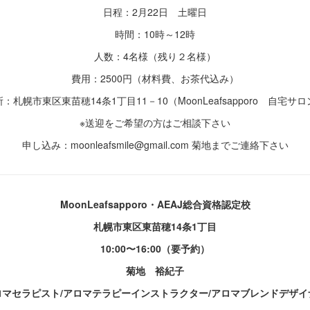
日程：2月22日 土曜日
時間：10時～12時
人数：4名様（残り２名様）
費用：2500円（材料費、お茶代込み）
：札幌市東区東苗穂14条1丁目11－10（MoonLeafsapporo 自宅サ
※送迎をご希望の方はご相談下さい
申し込み：moonleafsmile@gmail.com 菊地までご連絡下さい
MoonLeafsapporo・AEAJ総合資格認定校
札幌市東区東苗穂14条1丁目
10:00〜16:00（要予約）
菊地 裕紀子
ロマセラピスト/アロマテラピーインストラクター/アロマブレンドデザイ