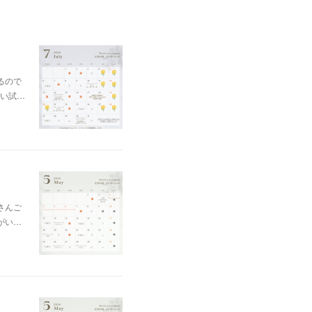
るので
い試…
さんご
がい…