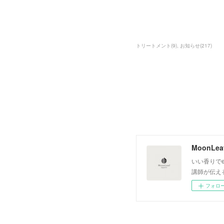
トリートメント
(
9
)
お知らせ
(
217
)
いい香りでe
講師が伝え
フォロ