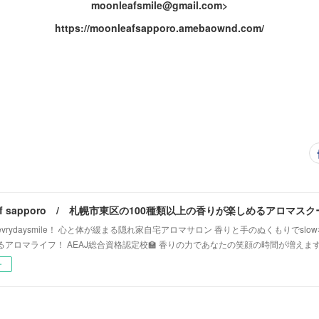
moonleafsmile@gmail.com>
https://moonleafsapporo.amebaownd.com/
vrydaysmile！ 心と体が緩まる隠れ家自宅アロマサロン 香りと手のぬくもりでsl
るアロマライフ！ AEAJ総合資格認定校🏫 香りの力であなたの笑顔の時間が増えま
ー