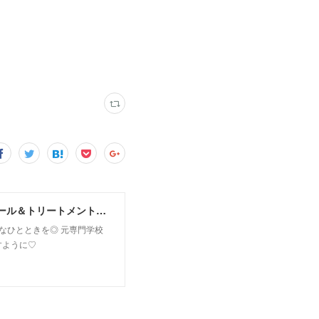
MoonLeaf sapporo / 札幌市東区の100種類以上の香りが楽しめるアロマスクール＆トリートメントサロン
owなひとときを◎ 元専門学校
すように♡