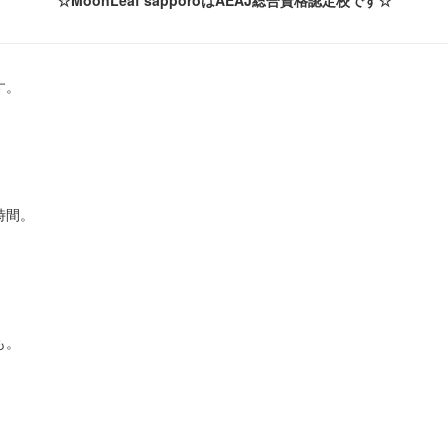
☆MoonLeaf sapporoはAEAJ総合資格認定校です☆
す。
時間。
。
も。