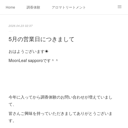
Home
調香体験
アロマトリートメントMenu
アロマテラピー講座（AEAJ)
オリジナルアロマ講座
店舗情報
2026.04.23 02:37
MoonLeaf・NIKKA
Profile
FOR COMPANY
5月の営業日につきまして
Ameblo
おはようございます☀
MoonLeaf sapporoです＾＾
今年に入ってから調香体験のお問い合わせが増えていまし
て、
皆さんご興味を持っていただきましてありがとうございま
す。