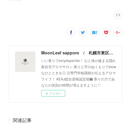
MoonLeaf sapporo / 札幌市東区の100種類以上の香りが楽しめるアロマスクール＆トリートメントサロン
いい香りでevrydaysmile！ 心と体が緩まる隠れ
家自宅アロマサロン 香りと手のぬくもりでslow
なひとときを◎ 元専門学校講師が伝えるアロマ
ライフ！ AEAJ総合資格認定校🏫 香りの力であ
なたの笑顔の時間が増えますように♡
フォロー
関連記事