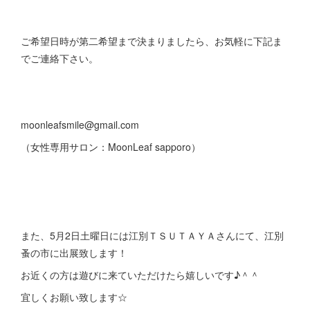
ご希望日時が第二希望まで決まりましたら、お気軽に下記ま
でご連絡下さい。
moonleafsmile@gmail.com
（女性専用サロン：MoonLeaf sapporo）
また、5月2日土曜日には江別ＴＳＵＴＡＹＡさんにて、江別
蚤の市に出展致します！
お近くの方は遊びに来ていただけたら嬉しいです♪＾＾
宜しくお願い致します☆