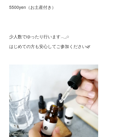
5500yen（お土産付き）
少人数でゆったり行います𓂃𓈒𓏸
はじめての方も安心してご参加ください🌿