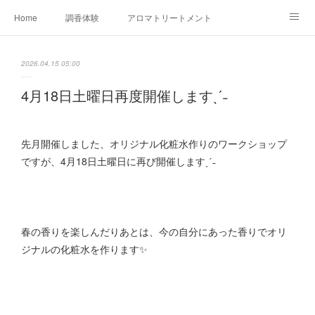
Home
調香体験
アロマトリートメントMenu
アロマテラピー講座（AEAJ)
オリジナルアロマ講座
店舗情報
2026.04.15 05:00
MoonLeaf・NIKKA
Profile
FOR COMPANY
4月18日土曜日再度開催しますˎˊ˗
Ameblo
先月開催しました、オリジナル化粧水作りのワークショップ
ですが、4月18日土曜日に再び開催しますˎˊ˗
春の香りを楽しんだりあとは、今の自分にあった香りでオリ
ジナルの化粧水を作ります✨