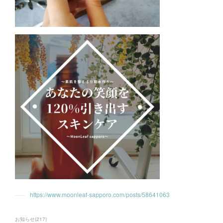
https://www.moonleaf-sapporo.com/posts/58641063
お知らせ
(
217
)