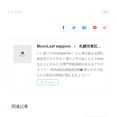
1
リブログ
MoonLeaf sapporo / 札幌市東区の100種類以上の香りが楽しめるアロマスクール＆トリートメントサロン
いい香りでevrydaysmile！ 心と体が緩まる隠れ
家自宅アロマサロン 香りと手のぬくもりでslow
なひとときを◎ 元専門学校講師が伝えるアロマ
ライフ！ AEAJ総合資格認定校🏫 香りの力であ
なたの笑顔の時間が増えますように♡
フォロー
関連記事