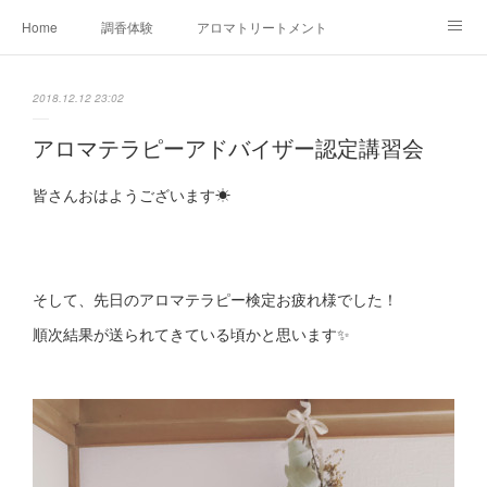
Home
調香体験
アロマトリートメントMenu
アロマテラピー講座（AEAJ)
オリジナルアロマ講座
店舗情報
2018.12.12 23:02
MoonLeaf・NIKKA
Profile
FOR COMPANY
アロマテラピーアドバイザー認定講習会
Ameblo
皆さんおはようございます☀
そして、先日のアロマテラピー検定お疲れ様でした！
順次結果が送られてきている頃かと思います✨