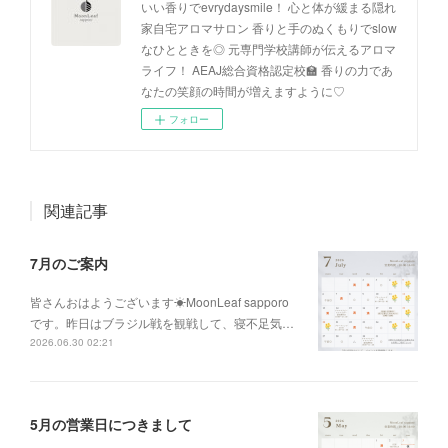
いい香りでevrydaysmile！ 心と体が緩まる隠れ
家自宅アロマサロン 香りと手のぬくもりでslow
なひとときを◎ 元専門学校講師が伝えるアロマ
ライフ！ AEAJ総合資格認定校🏫 香りの力であ
なたの笑顔の時間が増えますように♡
フォロー
関連記事
7月のご案内
皆さんおはようございます☀MoonLeaf sapporo
です。昨日はブラジル戦を観戦して、寝不足気…
2026.06.30 02:21
5月の営業日につきまして