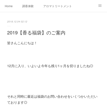
Home
調香体験
アロマトリートメントMenu
アロマテラピー講座（AEAJ)
オリジナルアロマ講座
店舗情報
2018.12.04 02:12
MoonLeaf・NIKKA
Profile
FOR COMPANY
2019【香る福袋】のご案内
Ameblo
皆さんこんにちは！
12月に入り、いよいよ今年も残り1ヶ月を切りましたね◎
それと同時に最近は福袋のお問い合わせをいくつかいただい
ております◎