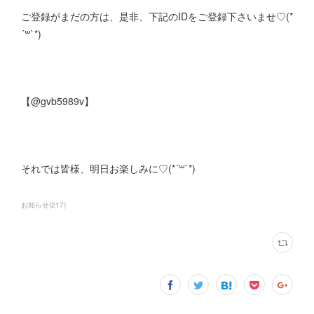
ご登録がまだの方は、是非、下記のIDをご登録下さいませ♡(*
´꒳`*)
【@gvb5989v】
それでは皆様、明日お楽しみに♡(*´꒳`*)
お知らせ
(
217
)