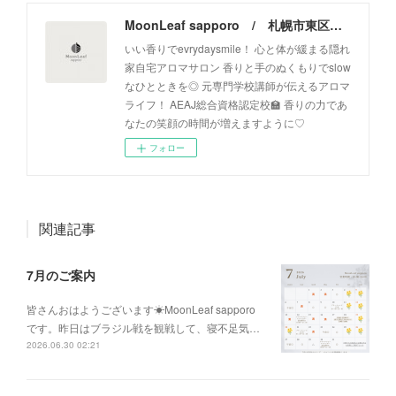
MoonLeaf sapporo / 札幌市東区の100種類以上の香りが楽しめるアロマスクール＆トリートメントサロン
いい香りでevrydaysmile！ 心と体が緩まる隠れ
家自宅アロマサロン 香りと手のぬくもりでslow
なひとときを◎ 元専門学校講師が伝えるアロマ
ライフ！ AEAJ総合資格認定校🏫 香りの力であ
なたの笑顔の時間が増えますように♡
フォロー
関連記事
7月のご案内
皆さんおはようございます☀MoonLeaf sapporo
です。昨日はブラジル戦を観戦して、寝不足気…
2026.06.30 02:21