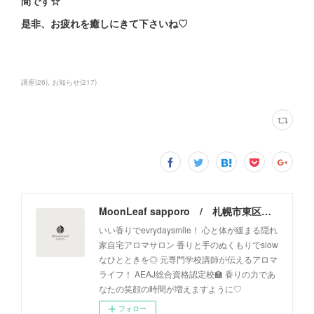
間です☆
是非、お疲れを癒しにきて下さいね♡
講座
(
26
)
お知らせ
(
217
)
MoonLeaf sapporo / 札幌市東区の100種類以上の香りが楽しめるアロマスクール＆トリートメントサロン
いい香りでevrydaysmile！ 心と体が緩まる隠れ
家自宅アロマサロン 香りと手のぬくもりでslow
なひとときを◎ 元専門学校講師が伝えるアロマ
ライフ！ AEAJ総合資格認定校🏫 香りの力であ
なたの笑顔の時間が増えますように♡
フォロー