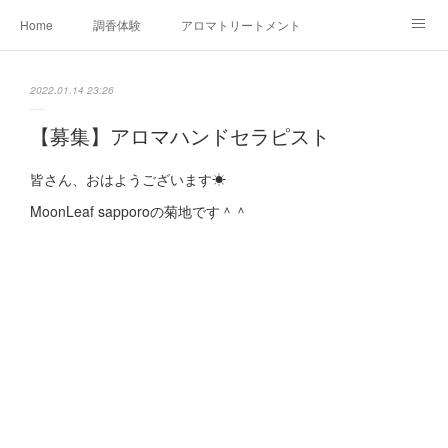
Home
調香体験
アロマトリートメントMenu
アロマテラピー講座（AEAJ)
オリジナルアロマ講座
店舗情報
2022.01.14 23:26
MoonLeaf・NIKKA
Profile
FOR COMPANY
【募集】アロマハンドセラピスト
Ameblo
皆さん、おはようございます☀
MoonLeaf sapporoの菊地です＾＾