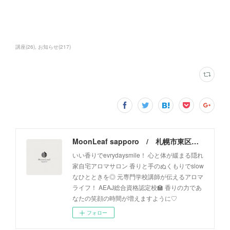
講座
(
26
)
お知らせ
(
217
)
MoonLeaf sapporo / 札幌市東区の100種類以上の香りが楽しめるアロマスクール＆トリートメントサロン
いい香りでevrydaysmile！ 心と体が緩まる隠れ
家自宅アロマサロン 香りと手のぬくもりでslow
なひとときを◎ 元専門学校講師が伝えるアロマ
ライフ！ AEAJ総合資格認定校🏫 香りの力であ
なたの笑顔の時間が増えますように♡
フォロー