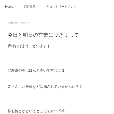
Home
調香体験
アロマトリートメントMenu
アロマテラピー講座（AEAJ)
オリジナルアロマ講座
店舗情報
2016.10.10 00:41
MoonLeaf・NIKKA
Profile
FOR COMPANY
今日と明日の営業につきまして
Ameblo
皆様おはようございます☀️
北海道の朝はほんと寒いですね(;_;)
皆さん、お身体などは崩されていませんか？？
私も何とかというところです^^;💦💦