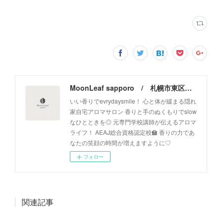
MoonLeaf sapporo / 札幌市東区の100種類以上の香りが楽しめるアロマスクール＆トリートメントサロン
いい香りでevrydaysmile！ 心と体が緩まる隠れ
家自宅アロマサロン 香りと手のぬくもりでslow
なひとときを◎ 元専門学校講師が伝えるアロマ
ライフ！ AEAJ総合資格認定校🏫 香りの力であ
なたの笑顔の時間が増えますように♡
フォロー
関連記事