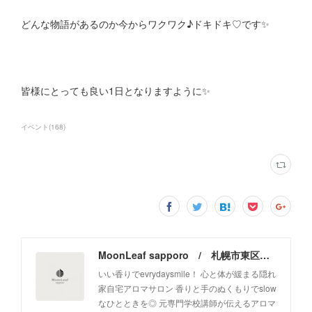
どんな物語があるのか今からワクワク♪ドキドキ♡です✨
皆様にとっても良い1日となりますように✨
イベント
(
168
)
MoonLeaf sapporo / 札幌市東区の100種類以上の香りが楽しめるアロマスクール＆トリートメントサロン
いい香りでevrydaysmile！ 心と体が緩まる隠れ
家自宅アロマサロン 香りと手のぬくもりでslow
なひとときを◎ 元専門学校講師が伝えるアロマ