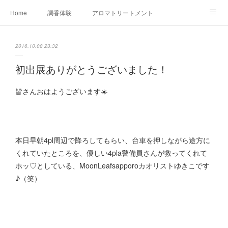
Home
調香体験
アロマトリートメントMenu
アロマテラピー講座（AEAJ)
オリジナルアロマ講座
店舗情報
2016.10.08 23:32
MoonLeaf・NIKKA
Profile
FOR COMPANY
初出展ありがとうございました！
Ameblo
皆さんおはようございます☀️
本日早朝4pl周辺で降ろしてもらい、台車を押しながら途方に
くれていたところを、優しい4pla警備員さんが救ってくれて
ホッ♡としている、MoonLeafsapporoカオリストゆきこです
♪（笑）