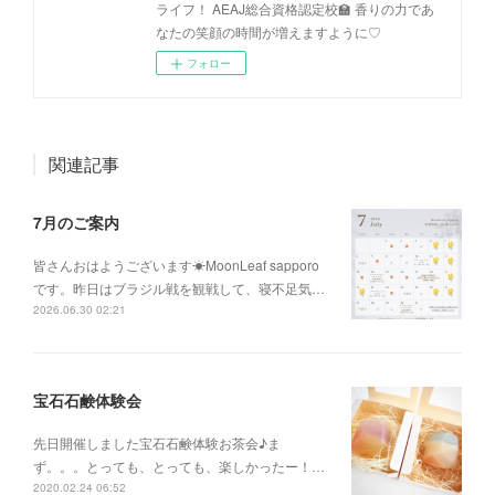
ライフ！ AEAJ総合資格認定校🏫 香りの力であ
なたの笑顔の時間が増えますように♡
フォロー
関連記事
7月のご案内
皆さんおはようございます☀MoonLeaf sapporo
です。昨日はブラジル戦を観戦して、寝不足気…
2026.06.30 02:21
宝石石鹸体験会
先日開催しました宝石石鹸体験お茶会♪ま
ず。。。とっても、とっても、楽しかったー！…
2020.02.24 06:52