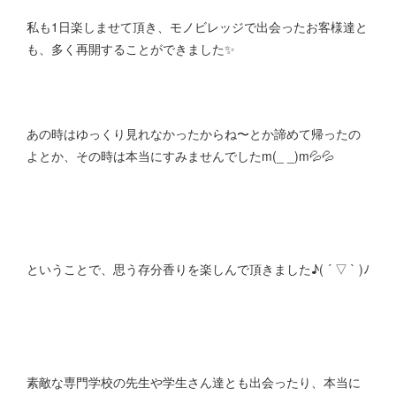
私も1日楽しませて頂き、モノビレッジで出会ったお客様達と
も、多く再開することができました✨
あの時はゆっくり見れなかったからね〜とか諦めて帰ったの
よとか、その時は本当にすみませんでしたm(_ _)m💦💦
ということで、思う存分香りを楽しんで頂きました♪( ´ ▽ ` )ﾉ
素敵な専門学校の先生や学生さん達とも出会ったり、本当に