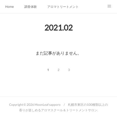
Home
調香体験
アロマトリートメントMenu
アロマテラピー講座（AEAJ)
オリジナルアロマ講座
店舗情報
2021
.
02
MoonLeaf・NIKKA
Profile
FOR COMPANY
Ameblo
まだ記事がありません。
1
2
3
Copyright ©
2026
MoonLeaf sapporo / 札幌市東区の100種類以上の
香りが楽しめるアロマスクール＆トリートメントサロン
.