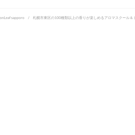
oonLeaf sapporo / 札幌市東区の100種類以上の香りが楽しめるアロマスクー