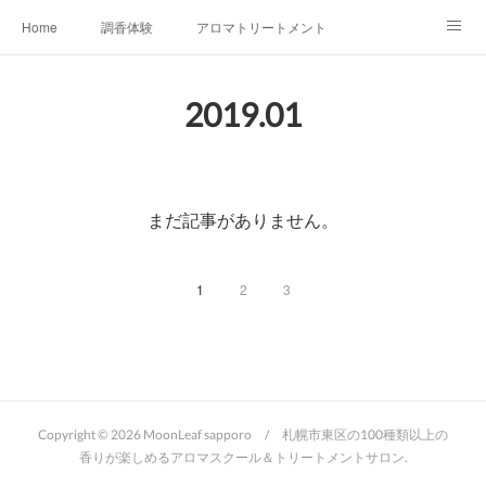
Home
調香体験
アロマトリートメントMenu
アロマテラピー講座（AEAJ)
オリジナルアロマ講座
店舗情報
2019
.
01
MoonLeaf・NIKKA
Profile
FOR COMPANY
Ameblo
まだ記事がありません。
1
2
3
Copyright ©
2026
MoonLeaf sapporo / 札幌市東区の100種類以上の
香りが楽しめるアロマスクール＆トリートメントサロン
.