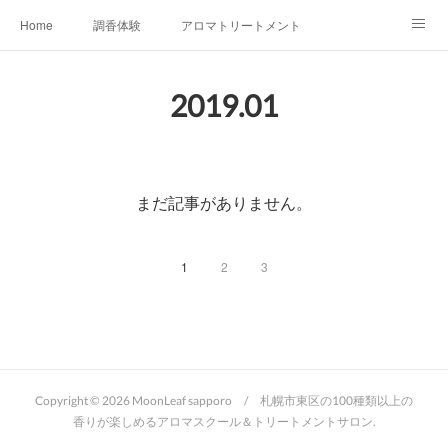
Home
調香体験
アロマトリートメントMenu
アロマテラピー講座（AEAJ)
オリジナルアロマ講座
店舗情報
2019
.
01
MoonLeaf・NIKKA
Profile
FOR COMPANY
Ameblo
まだ記事がありません。
1
2
3
Copyright ©
2026
MoonLeaf sapporo / 札幌市東区の100種類以上の
香りが楽しめるアロマスクール＆トリートメントサロン
.