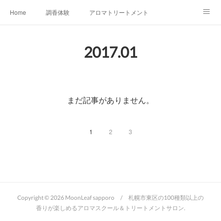
Home
調香体験
アロマトリートメントMenu
アロマテラピー講座（AEAJ)
オリジナルアロマ講座
店舗情報
2017
.
01
MoonLeaf・NIKKA
Profile
FOR COMPANY
Ameblo
まだ記事がありません。
1
2
3
Copyright ©
2026
MoonLeaf sapporo / 札幌市東区の100種類以上の
香りが楽しめるアロマスクール＆トリートメントサロン
.