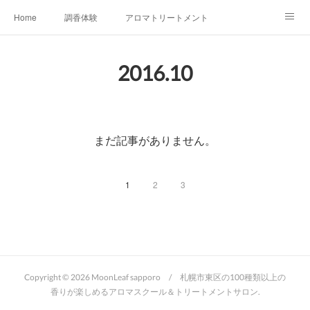
Home
調香体験
アロマトリートメントMenu
アロマテラピー講座（AEAJ)
オリジナルアロマ講座
店舗情報
2016
.
10
MoonLeaf・NIKKA
Profile
FOR COMPANY
Ameblo
まだ記事がありません。
1
2
3
Copyright ©
2026
MoonLeaf sapporo / 札幌市東区の100種類以上の
香りが楽しめるアロマスクール＆トリートメントサロン
.