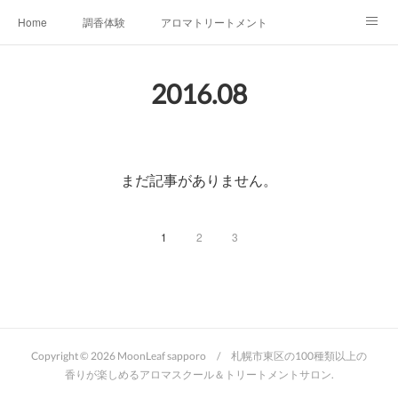
Home
調香体験
アロマトリートメントMenu
アロマテラピー講座（AEAJ)
オリジナルアロマ講座
店舗情報
2016
.
08
MoonLeaf・NIKKA
Profile
FOR COMPANY
Ameblo
まだ記事がありません。
1
2
3
Copyright ©
2026
MoonLeaf sapporo / 札幌市東区の100種類以上の
香りが楽しめるアロマスクール＆トリートメントサロン
.