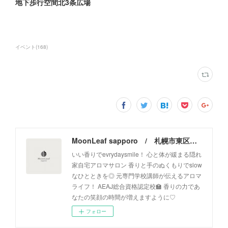
地下歩行空間北3条広場
イベント
(
168
)
MoonLeaf sapporo / 札幌市東区の100種類以上の香りが楽しめるアロマスクール＆トリートメントサロン
いい香りでevrydaysmile！ 心と体が緩まる隠れ
家自宅アロマサロン 香りと手のぬくもりでslow
なひとときを◎ 元専門学校講師が伝えるアロマ
ライフ！ AEAJ総合資格認定校🏫 香りの力であ
なたの笑顔の時間が増えますように♡
フォロー