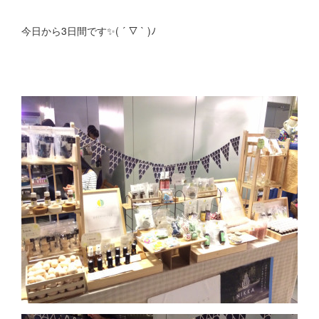
今日から3日間です✨( ´ ▽ ` )ﾉ