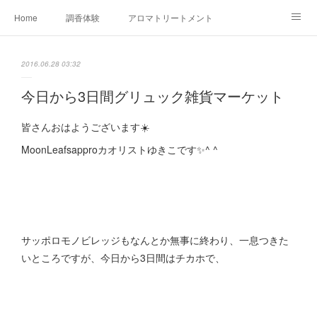
Home
調香体験
アロマトリートメントMenu
アロマテラピー講座（AEAJ)
オリジナルアロマ講座
店舗情報
2016.06.28 03:32
MoonLeaf・NIKKA
Profile
FOR COMPANY
今日から3日間グリュック雑貨マーケット
Ameblo
皆さんおはようございます☀️
MoonLeafsapproカオリストゆきこです✨^ ^
サッポロモノビレッジもなんとか無事に終わり、一息つきた
いところですが、今日から3日間はチカホで、