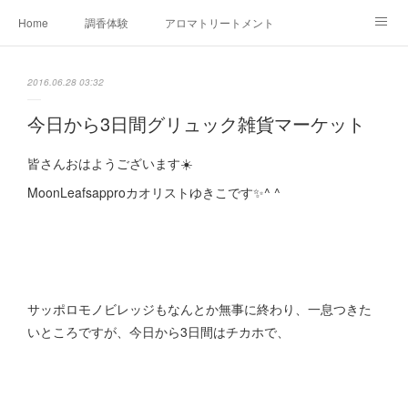
Home
調香体験
アロマトリートメントMenu
アロマテラピー講座（AEAJ)
オリジナルアロマ講座
店舗情報
2016.06.28 03:32
MoonLeaf・NIKKA
Profile
FOR COMPANY
今日から3日間グリュック雑貨マーケット
Ameblo
皆さんおはようございます☀️
MoonLeafsapproカオリストゆきこです✨^ ^
サッポロモノビレッジもなんとか無事に終わり、一息つきた
いところですが、今日から3日間はチカホで、