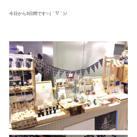
今日から3日間です✨( ´ ▽ ` )ﾉ