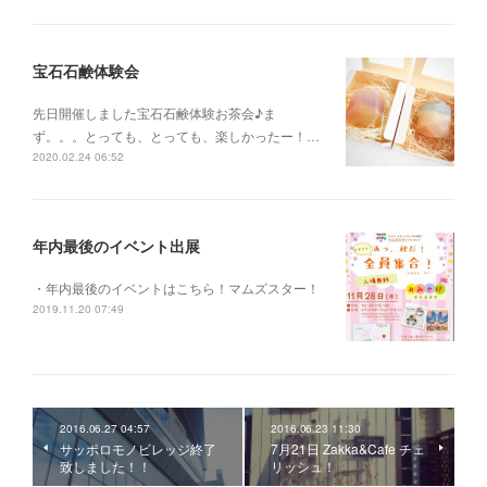
宝石石鹸体験会
先日開催しました宝石石鹸体験お茶会♪ま
ず。。。とっても、とっても、楽しかったー！…
2020.02.24 06:52
年内最後のイベント出展
・年内最後のイベントはこちら！マムズスター！
2019.11.20 07:49
2016.06.27 04:57
2016.06.23 11:30
サッポロモノビレッジ終了
7月21日 Zakka&Cafe チェ
致しました！！
リッシュ！