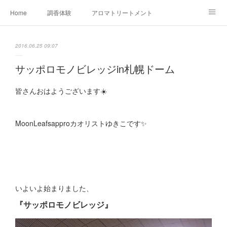
Home
調香体験
アロマトリートメントMenu
アロマテラピー講座（AEAJ)
オリジナルアロマ講座
店舗情報
2016.06.25 09:07
MoonLeaf・NIKKA
Profile
FOR COMPANY
サッポロモノビレッジin札幌ドーム
Ameblo
皆さんおはようございます☀️
MoonLeafsapproカオリストゆきこです✨
いよいよ始まりました、
『サッポロモノビレッジ』