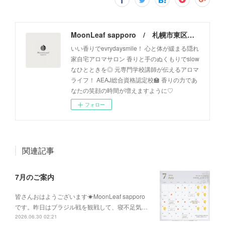
MoonLeaf sapporo / 札幌市東区の100種類以上の香りが楽しめるアロマスクール＆トリートメントサロン
いい香りでevrydaysmile！ 心と体が緩まる隠れ
家自宅アロマサロン 香りと手のぬくもりでslow
なひとときを◎ 元専門学校講師が伝えるアロマ
ライフ！ AEAJ総合資格認定校🏫 香りの力であ
なたの笑顔の時間が増えますように♡
フォロー
関連記事
7月のご案内
皆さんおはようございます☀MoonLeaf sapporo
です。昨日はブラジル戦を観戦して、寝不足気…
2026.06.30 02:21