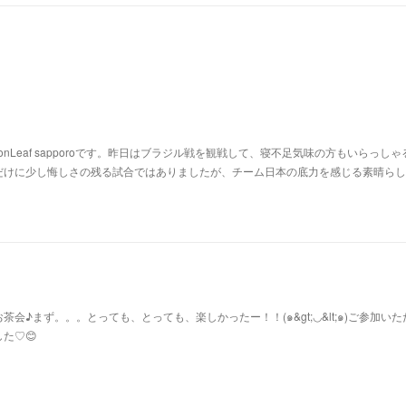
nLeaf sapporoです。昨日はブラジル戦を観戦して、寝不足気味の方もいらっしゃ
だけに少し悔しさの残る試合ではありましたが、チーム日本の底力を感じる素晴らし
会♪まず。。。とっても、とっても、楽しかったー！！(๑&gt;◡&lt;๑)ご参加い
た♡😊