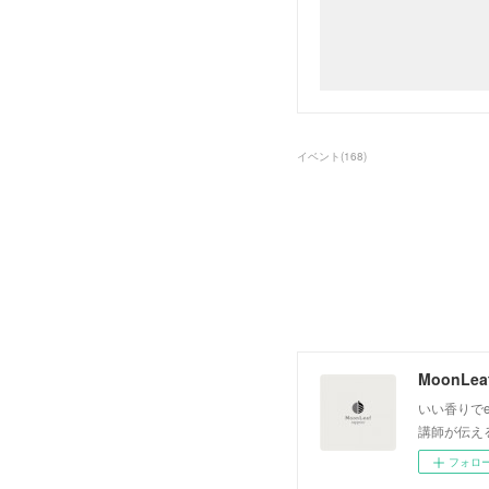
イベント
(
168
)
いい香りでe
講師が伝え
フォロ