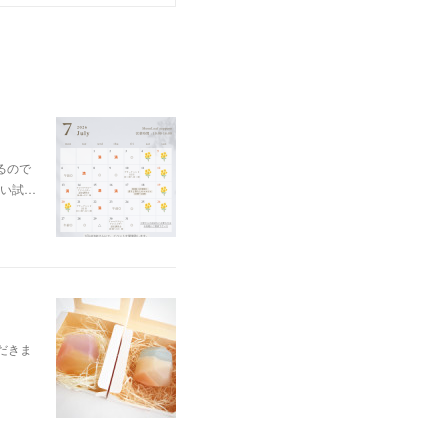
るので
い試…
ただきま