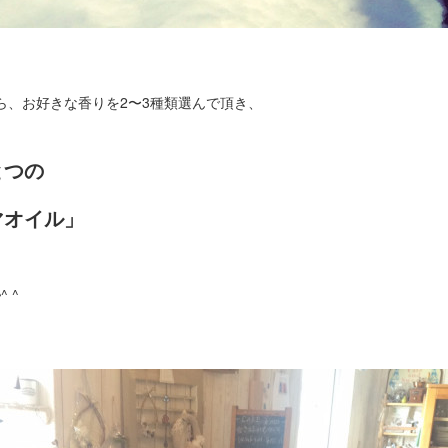
ら、お好きな香りを2〜3種類選んで頂き、
とつの
マオイル」
 ^