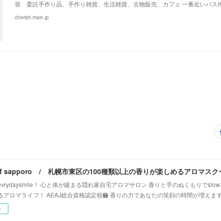
容 委託手作り品、手作り雑貨、生活雑貨、古物販売、カフェ 一番近いバス停
cherish.main.jp
vrydaysmile！ 心と体が緩まる隠れ家自宅アロマサロン 香りと手のぬくもりでsl
るアロマライフ！ AEAJ総合資格認定校🏫 香りの力であなたの笑顔の時間が増えま
ー