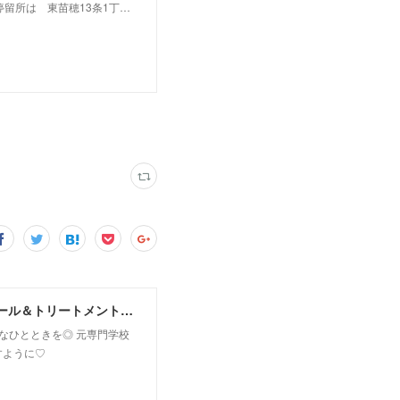
留所は 東苗穂13条1丁…
MoonLeaf sapporo / 札幌市東区の100種類以上の香りが楽しめるアロマスクール＆トリートメントサロン
owなひとときを◎ 元専門学校
すように♡