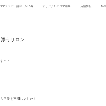
ロマテラピー講座（AEAJ)
オリジナルアロマ講座
店舗情報
Mo
り添うサロン
地です＾＾
ンも営業を再開しました！