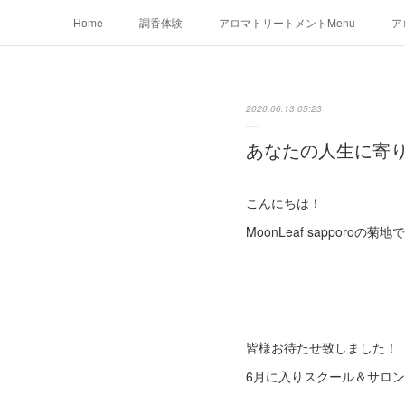
Home
調香体験
アロマトリートメントMenu
ア
2020.06.13 05:23
あなたの人生に寄
こんにちは！
MoonLeaf sapporoの菊
皆様お待たせ致しました！
6月に入りスクール＆サロ