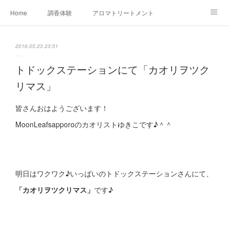
Home
調香体験
アロマトリートメントMenu
アロマテラピー講座（AEAJ)
オリジナルアロマ講座
店舗情報
2016.05.23 23:51
MoonLeaf・NIKKA
Profile
FOR COMPANY
トドックステーションにて「カオリヲツク
リマス」
Ameblo
皆さんおはようございます！
MoonLeafsapporoのカオリストゆきこです♪＾＾
明日はワクワク♪いっぱいのトドックステーションさんにて、
「カオリヲツクリマス」
です♪