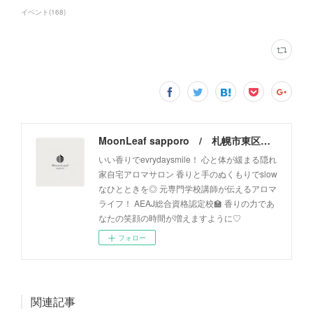
イベント
(
168
)
MoonLeaf sapporo / 札幌市東区の100種類以上の香りが楽しめるアロマスクール＆トリートメントサロン
いい香りでevrydaysmile！ 心と体が緩まる隠れ
家自宅アロマサロン 香りと手のぬくもりでslow
なひとときを◎ 元専門学校講師が伝えるアロマ
ライフ！ AEAJ総合資格認定校🏫 香りの力であ
なたの笑顔の時間が増えますように♡
フォロー
関連記事