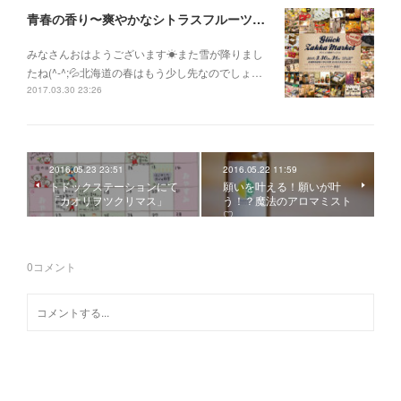
青春の香り〜爽やかなシトラスフルーツの香り〜
みなさんおはようございます☀また雪が降りまし
たね(^-^;💦北海道の春はもう少し先なのでしょ…
2017.03.30 23:26
2016.05.23 23:51
2016.05.22 11:59
トドックステーションにて
願いを叶える！願いが叶
「カオリヲツクリマス」
う！？魔法のアロマミスト
♡
0
コメント