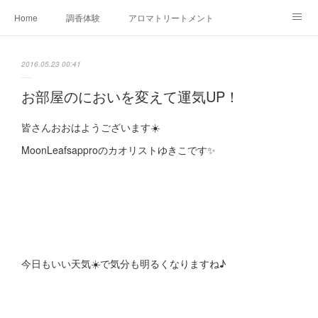
Home
調香体験
アロマトリートメントMenu
アロマテラピー講座（AEAJ)
オリジナルアロマ講座
店舗情報
2016.05.23 00:41
MoonLeaf・NIKKA
Profile
FOR COMPANY
お部屋のにおいを変えて運気UP！
Ameblo
皆さんおおはようございます☀️
MoonLeafsapproのカオリストゆきこです✨
今日もいい天気☀️で気分も明るくなりますね♪