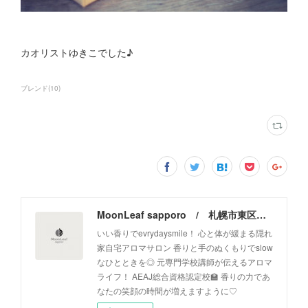
カオリストゆきこでした♪
ブレンド
(
10
)
MoonLeaf sapporo / 札幌市東区の100種類以上の香りが楽しめるアロマスクール＆トリートメントサロン
いい香りでevrydaysmile！ 心と体が緩まる隠れ
家自宅アロマサロン 香りと手のぬくもりでslow
なひとときを◎ 元専門学校講師が伝えるアロマ
ライフ！ AEAJ総合資格認定校🏫 香りの力であ
なたの笑顔の時間が増えますように♡