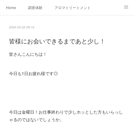
Home
調香体験
アロマトリートメントMenu
アロマテラピー講座（AEAJ)
オリジナルアロマ講座
店舗情報
2020.05.22 08:12
MoonLeaf・NIKKA
Profile
FOR COMPANY
皆様にお会いできるまであと少し！
Ameblo
皆さんこんにちは！
今日も1日お疲れ様です◎
今日は金曜日！お仕事終わりで少しホッとした方もいらっし
ゃるのではないでしょうか。