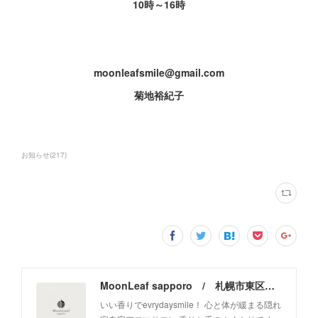
10時～16時
moonleafsmile@gmail.com
菊地裕紀子
お知らせ
(
217
)
MoonLeaf sapporo / 札幌市東区の100種類以上の香りが楽しめるアロマスクール＆トリートメントサロン
いい香りでevrydaysmile！ 心と体が緩まる隠れ