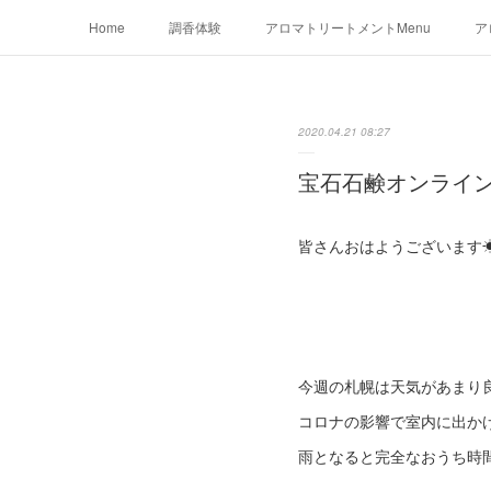
Home
調香体験
アロマトリートメントMenu
ア
2020.04.21 08:27
宝石石鹸オンライ
皆さんおはようございます
今週の札幌は天気があまり
コロナの影響で室内に出か
雨となると完全なおうち時間に