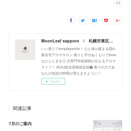
MoonLeaf sapporo / 札幌市東区の100種類以上の香りが楽しめるアロマスクール＆トリートメントサロン
いい香りでevrydaysmile！ 心と体が緩まる隠れ
家自宅アロマサロン 香りと手のぬくもりでslow
なひとときを◎ 元専門学校講師が伝えるアロマ
ライフ！ AEAJ総合資格認定校🏫 香りの力であ
なたの笑顔の時間が増えますように♡
フォロー
関連記事
7月のご案内