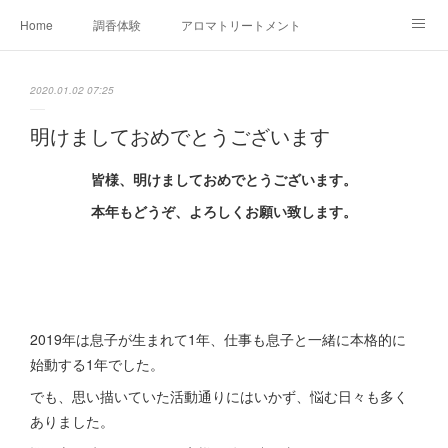
Home
調香体験
アロマトリートメントMenu
アロマテラピー講座（AEAJ)
オリジナルアロマ講座
店舗情報
2020.01.02 07:25
MoonLeaf・NIKKA
Profile
FOR COMPANY
明けましておめでとうございます
Ameblo
皆様、明けましておめでとうございます。
本年もどうぞ、よろしくお願い致します。
2019年は息子が生まれて1年、仕事も息子と一緒に本格的に
始動する1年でした。
でも、思い描いていた活動通りにはいかず、悩む日々も多く
ありました。