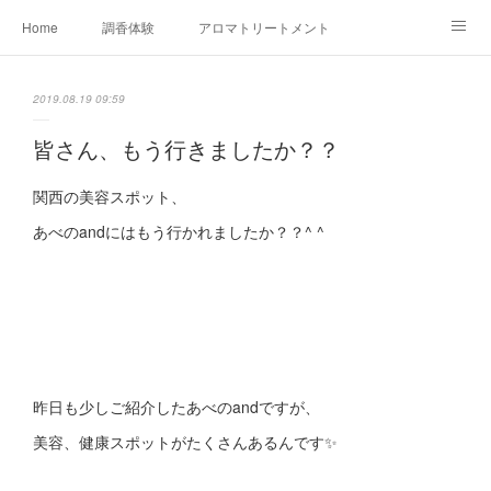
Home
調香体験
アロマトリートメントMenu
アロマテラピー講座（AEAJ)
オリジナルアロマ講座
店舗情報
2019.08.19 09:59
MoonLeaf・NIKKA
Profile
FOR COMPANY
皆さん、もう行きましたか？？
Ameblo
関西の美容スポット、
あべのandにはもう行かれましたか？？^ ^
昨日も少しご紹介したあべのandですが、
美容、健康スポットがたくさんあるんです✨