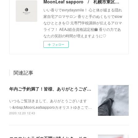
MoonLeaf sapporo / 札幌市東区の100種類以上の香りが楽しめるアロマスクール＆トリートメントサロン
いい香りでevrydaysmile！ 心と体が緩まる隠れ
家自宅アロマサロン 香りと手のぬくもりでslow
なひとときを◎ 元専門学校講師が伝えるアロマ
ライフ！ AEAJ総合資格認定校🏫 香りの力であ
なたの笑顔の時間が増えますように♡
フォロー
関連記事
年内ご予約満了！皆様、ありがとうございます！
いつもご覧頂きまして、ありがとうございます
✨&nbsp;MoonLeafsapporoカオリストゆきこで…
2020.12.20 12:43