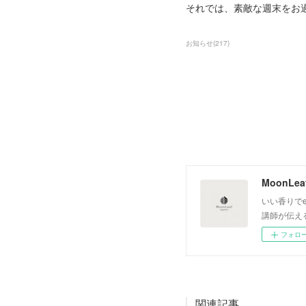
それでは、素敵な週末をお
お知らせ
(
217
)
いい香りでe
講師が伝え
フォロ
関連記事