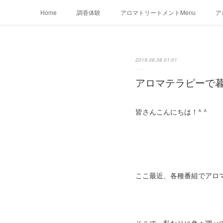
Home
調香体験
アロマトリートメントMenu
ア
2019.06.08 01:01
アロマテラピーで
皆さんこんにちは！^ ^
ここ最近、各種番組でアロ