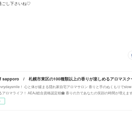
過ごし下さいね♡
vrydaysmile！ 心と体が緩まる隠れ家自宅アロマサロン 香りと手のぬくもりでsl
るアロマライフ！ AEAJ総合資格認定校🏫 香りの力であなたの笑顔の時間が増えま
ー