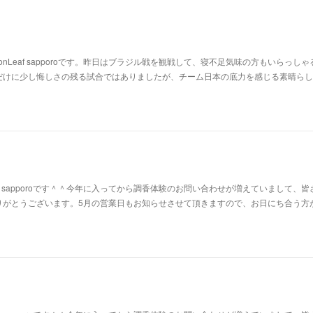
nLeaf sapporoです。昨日はブラジル戦を観戦して、寝不足気味の方もいらっしゃ
だけに少し悔しさの残る試合ではありましたが、チーム日本の底力を感じる素晴らし
af sapporoです＾＾今年に入ってから調香体験のお問い合わせが増えていまして、皆
りがとうございます。5月の営業日もお知らせさせて頂きますので、お日にち合う方