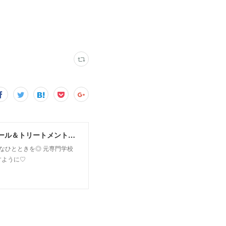
MoonLeaf sapporo / 札幌市東区の100種類以上の香りが楽しめるアロマスクール＆トリートメントサロン
owなひとときを◎ 元専門学校
すように♡