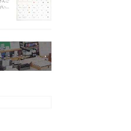
さんご
がい…
た✨