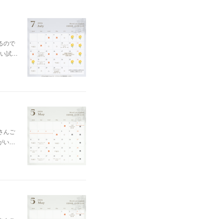
るので
い試…
さんご
がい…