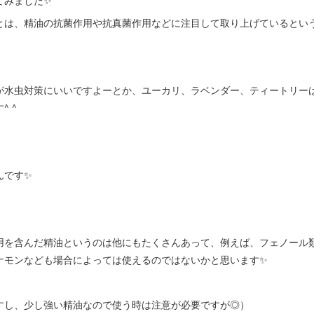
てみました✨
とは、精油の抗菌作用や抗真菌作用などに注目して取り上げているとい
が水虫対策にいいですよーとか、ユーカリ、ラベンダー、ティートリー
 ^
んです✨
用を含んだ精油というのは他にもたくさんあって、例えば、フェノール
ナモンなども場合によっては使えるのではないかと思います✨
すし、少し強い精油なので使う時は注意が必要ですが◎）