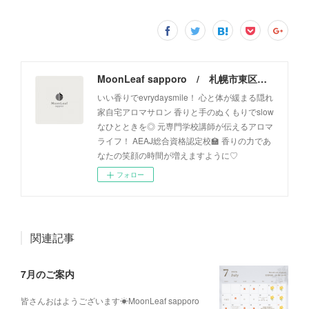
MoonLeaf sapporo / 札幌市東区の100種類以上の香りが楽しめるアロマスクール＆トリートメントサロン
いい香りでevrydaysmile！ 心と体が緩まる隠れ
家自宅アロマサロン 香りと手のぬくもりでslow
なひとときを◎ 元専門学校講師が伝えるアロマ
ライフ！ AEAJ総合資格認定校🏫 香りの力であ
なたの笑顔の時間が増えますように♡
フォロー
関連記事
7月のご案内
皆さんおはようございます☀MoonLeaf sapporo