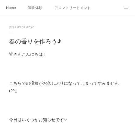
Home
調香体験
アロマトリートメントMenu
アロマテラピー講座（AEAJ)
オリジナルアロマ講座
店舗情報
2019.03.08 07:40
MoonLeaf・NIKKA
Profile
FOR COMPANY
春の香りを作ろう♪
Ameblo
皆さんこんにちは！
こちらでの投稿がお久しぶりになってしまってすみません
(^^;;
今日はいくつかお知らせです✨