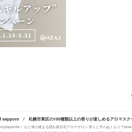
vrydaysmile！ 心と体が緩まる隠れ家自宅アロマサロン 香りと手のぬくもりでsl