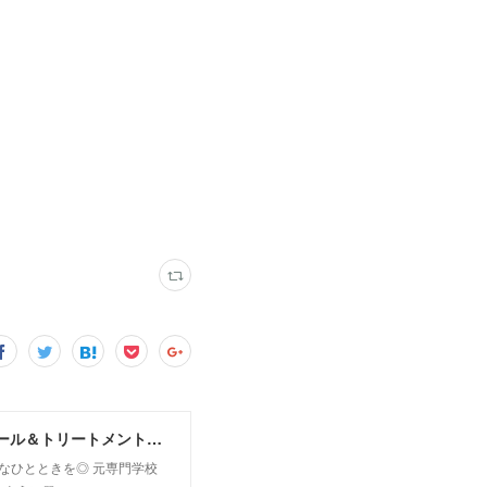
MoonLeaf sapporo / 札幌市東区の100種類以上の香りが楽しめるアロマスクール＆トリートメントサロン
owなひとときを◎ 元専門学校