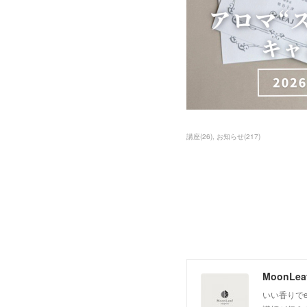
講座
(
26
)
お知らせ
(
217
)
いい香りでe