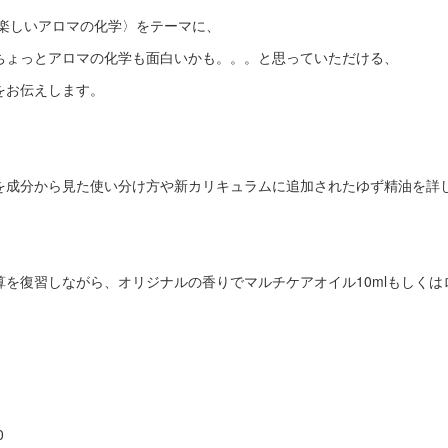
では、〈楽しいアロマの化学〉をテーマに、
ちょっとアロマの化学も面白いかも。。。と思っていただける、
をお伝えします。
を成分から見た使い分け方や新カリキュラムに追加されたゆず精油を詳
を復習しながら、オリジナルの香りでマルチケアオイル10mlもしくはロ
0