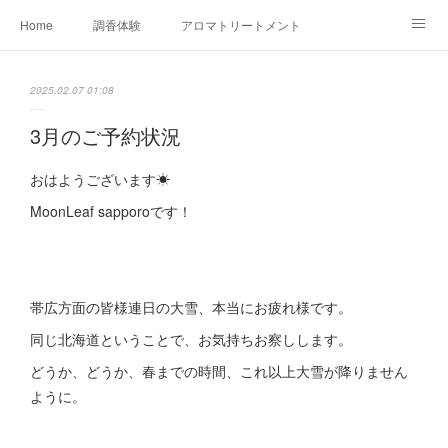
Home
調香体験
アロマトリートメントMenu
アロマテラピー講座（AEAJ)
オリジナルアロマ講座
店舗情報
2025.02.07 01:08
MoonLeaf・NIKKA
Profile
FOR COMPANY
3月のご予約状況
Ameblo
おはようございます☀
MoonLeaf sapporoです！
帯広方面の皆様連日の大雪、本当にお疲れ様です。
同じ北海道ということで、お気持ちお察しします。
どうか、どうか、春までの時間、これ以上大雪が降りません
ように。