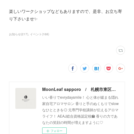
楽しいワークショップなどもありますので、是非、お立ち寄
り下さいませ✨
お知らせ
(
217
)
イベント
(
168
)
MoonLeaf sapporo / 札幌市東区の100種類以上の香りが楽しめるアロマスクール＆トリートメントサロン
いい香りでevrydaysmile！ 心と体が緩まる隠れ
家自宅アロマサロン 香りと手のぬくもりでslow
なひとときを◎ 元専門学校講師が伝えるアロマ
ライフ！ AEAJ総合資格認定校🏫 香りの力であ
なたの笑顔の時間が増えますように♡
フォロー