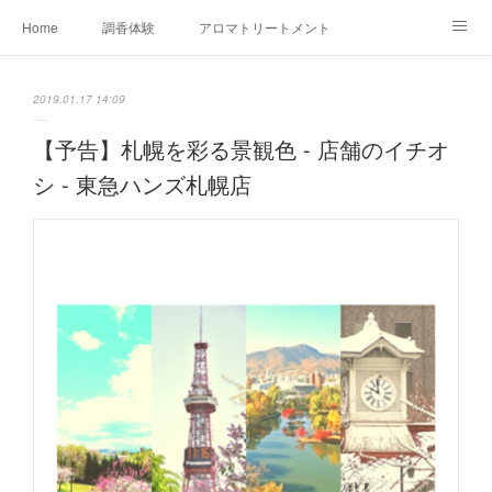
Home
調香体験
アロマトリートメントMenu
アロマテラピー講座（AEAJ)
オリジナルアロマ講座
店舗情報
2019.01.17 14:09
MoonLeaf・NIKKA
Profile
FOR COMPANY
【予告】札幌を彩る景観色 - 店舗のイチオ
シ - 東急ハンズ札幌店
Ameblo