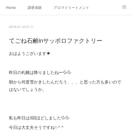
Home
調香体験
アロマトリートメントMenu
アロマテラピー講座（AEAJ)
オリジナルアロマ講座
店舗情報
2019.01.12 01:11
MoonLeaf・NIKKA
Profile
FOR COMPANY
てごね石鹸inサッポロファクトリー
Ameblo
おはようございます☀
昨日の札幌は降りましたねー💦💦
朝から何度雪かきしたんだろう、、、と思った方も多いので
はないでしょうか。
私も昨日は3回ほどしました💦💦
今日は大丈夫そうですね✨^ ^