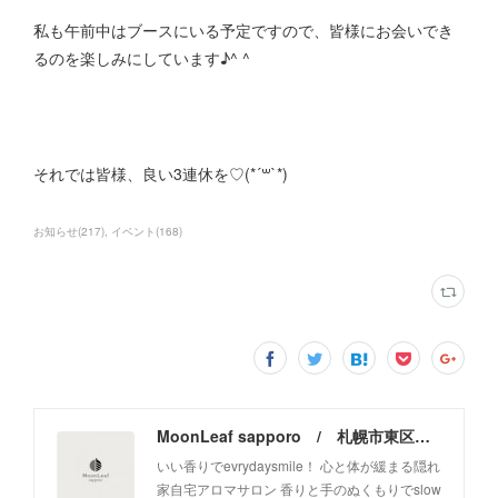
私も午前中はブースにいる予定ですので、皆様にお会いでき
るのを楽しみにしています♪^ ^
それでは皆様、良い3連休を♡(*´꒳`*)
お知らせ
(
217
)
イベント
(
168
)
MoonLeaf sapporo / 札幌市東区の100種類以上の香りが楽しめるアロマスクール＆トリートメントサロン
いい香りでevrydaysmile！ 心と体が緩まる隠れ
家自宅アロマサロン 香りと手のぬくもりでslow