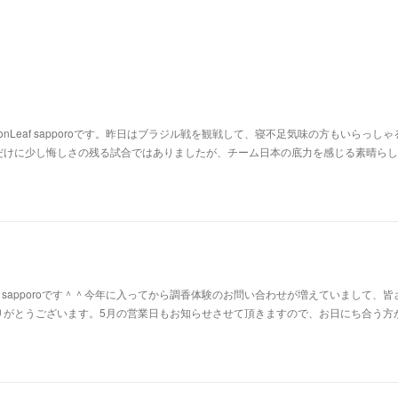
nLeaf sapporoです。昨日はブラジル戦を観戦して、寝不足気味の方もいらっしゃ
だけに少し悔しさの残る試合ではありましたが、チーム日本の底力を感じる素晴らし
af sapporoです＾＾今年に入ってから調香体験のお問い合わせが増えていまして、皆
りがとうございます。5月の営業日もお知らせさせて頂きますので、お日にち合う方