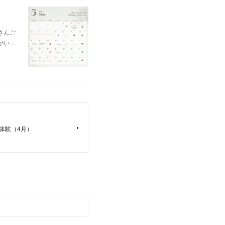
さんご
がい…
体験（4月）