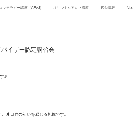
ロマテラピー講座（AEAJ)
オリジナルアロマ講座
店舗情報
Mo
ドバイザー認定講習会
です♪
て、連日春の匂いを感じる札幌です。