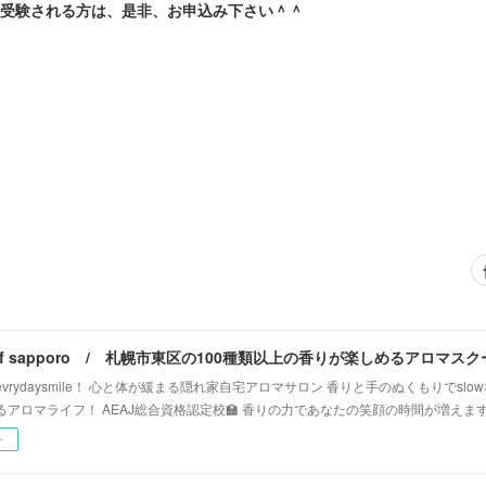
を受験される方は、是非、お申込み下さい＾＾
vrydaysmile！ 心と体が緩まる隠れ家自宅アロマサロン 香りと手のぬくもりでsl
るアロマライフ！ AEAJ総合資格認定校🏫 香りの力であなたの笑顔の時間が増えま
ー