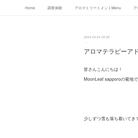
Home
調香体験
アロマトリートメントMenu
ア
2024.03.24 05:56
アロマテラピーア
皆さんこんにちは！
MoonLeaf sapporoの菊地
少しずつ雪も落ち着いてき