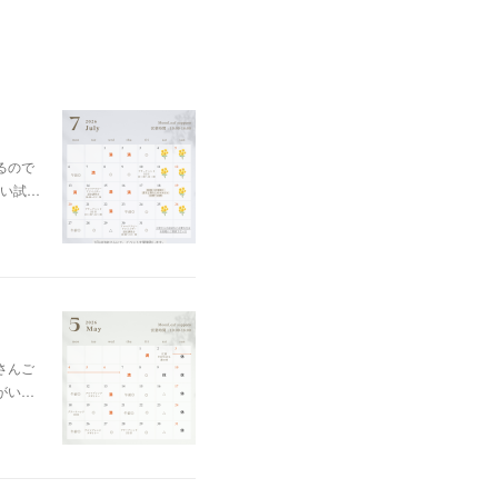
るので
い試…
さんご
がい…