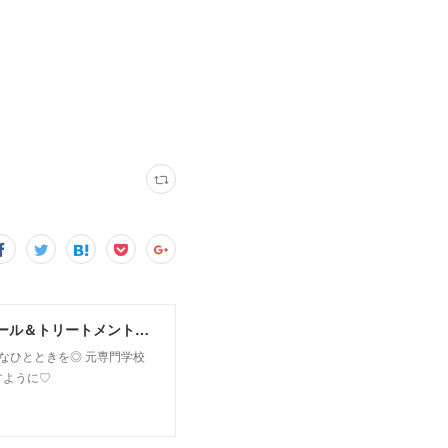
MoonLeaf sapporo / 札幌市東区の100種類以上の香りが楽しめるアロマスクール＆トリートメントサロン
owなひとときを◎ 元専門学校
すように♡