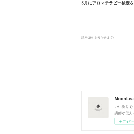
5月にアロマテラピー検定
講座
(
26
)
お知らせ
(
217
)
いい香りでe
講師が伝え
フォロ