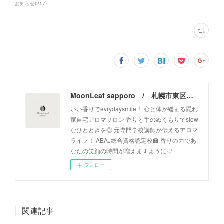
お知らせ
(
217
)
MoonLeaf sapporo / 札幌市東区の100種類以上の香りが楽しめるアロマスクール＆トリートメントサロン
いい香りでevrydaysmile！ 心と体が緩まる隠れ
家自宅アロマサロン 香りと手のぬくもりでslow
なひとときを◎ 元専門学校講師が伝えるアロマ
ライフ！ AEAJ総合資格認定校🏫 香りの力であ
なたの笑顔の時間が増えますように♡
フォロー
関連記事