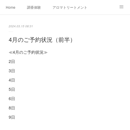
Home
調香体験
アロマトリートメントMenu
アロマテラピー講座（AEAJ)
オリジナルアロマ講座
店舗情報
2024.03.15 08:31
MoonLeaf・NIKKA
Profile
FOR COMPANY
4月のご予約状況（前半）
Ameblo
≪4月のご予約状況≫
2日
3日
4日
5日
6日
8日
9日