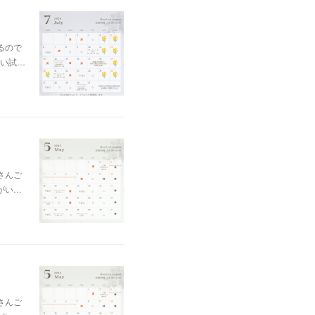
るので
い試…
さんご
がい…
さんご