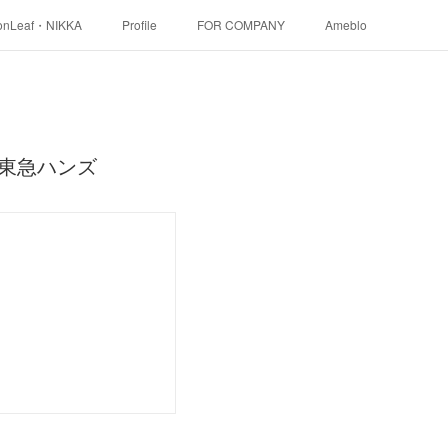
onLeaf・NIKKA
Profile
FOR COMPANY
Ameblo
-東急ハンズ