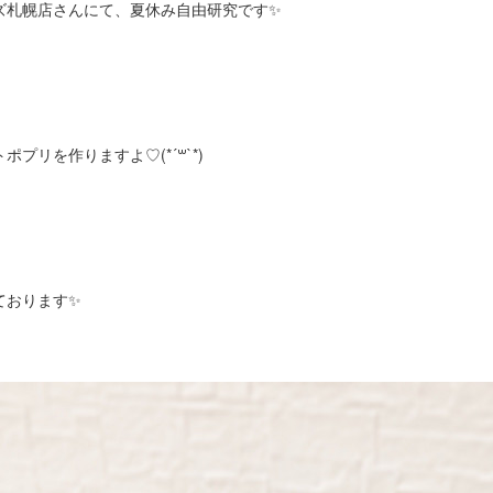
ズ札幌店さんにて、夏休み自由研究です✨
プリを作りますよ♡(*´꒳`*)
ております✨