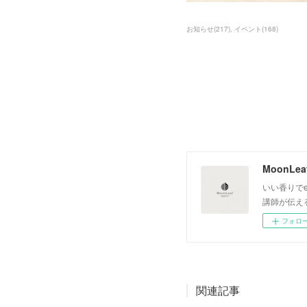
お知らせ
(
217
)
イベント
(
168
)
いい香りでe
講師が伝え
フォロ
関連記事