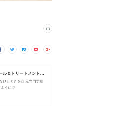
MoonLeaf sapporo / 札幌市東区の100種類以上の香りが楽しめるアロマスクール＆トリートメントサロン
owなひとときを◎ 元専門学校
すように♡