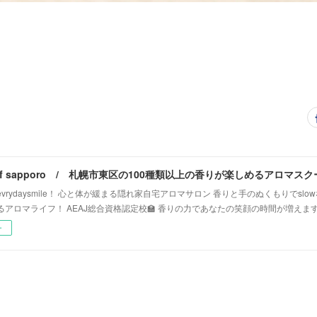
vrydaysmile！ 心と体が緩まる隠れ家自宅アロマサロン 香りと手のぬくもりでsl
るアロマライフ！ AEAJ総合資格認定校🏫 香りの力であなたの笑顔の時間が増えま
ー