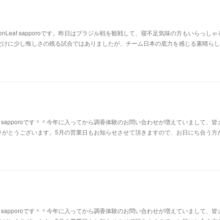
nLeaf sapporoです。昨日はブラジル戦を観戦して、寝不足気味の方もいらっしゃ
だけに少し悔しさの残る試合ではありましたが、チーム日本の底力を感じる素晴らし
af sapporoです＾＾今年に入ってから調香体験のお問い合わせが増えていまして、皆
りがとうございます。5月の営業日もお知らせさせて頂きますので、お日にち合う方
af sapporoです＾＾今年に入ってから調香体験のお問い合わせが増えていまして、皆