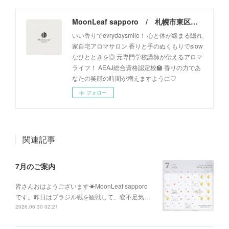
MoonLeaf sapporo / 札幌市東区の100種類以上の香りが楽しめるアロマスクール＆トリートメントサロン
いい香りでevrydaysmile！ 心と体が緩まる隠れ
家自宅アロマサロン 香りと手のぬくもりでslow
なひとときを◎ 元専門学校講師が伝えるアロマ
ライフ！ AEAJ総合資格認定校🏫 香りの力であ
なたの笑顔の時間が増えますように♡
フォロー
関連記事
7月のご案内
皆さんおはようございます☀MoonLeaf sapporo
です。昨日はブラジル戦を観戦して、寝不足気…
2026.06.30 02:21