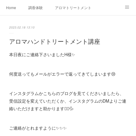
Home
調香体験
アロマトリートメントMenu
アロマテラピー講座（AEAJ)
オリジナルアロマ講座
店舗情報
2023.02.18 13:10
MoonLeaf・NIKKA
Profile
FOR COMPANY
アロマハンドトリートメント講座
Ameblo
本日夜にご連絡下さいましたH様✨
何度送ってもメールがエラーで返ってきてしまいます😢
インスタグラムかこちらのブログを見てくださいましたら、
受信設定を変えていただくか、インスタグラムのDMよりご連
絡いただけますと助かります🙇‍♀️💦
ご連絡がとれますように✨✨✨