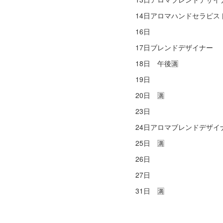
14日アロマハンドセラピス
16日
17日ブレンドデザイナー
18日 午後🈵
19日
20日 🈵
23日
24日アロマブレンドデザ
25日 🈵
26日
27日
31日 🈵