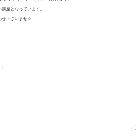
い講座となっています。
わせ下さいませ☆
を！