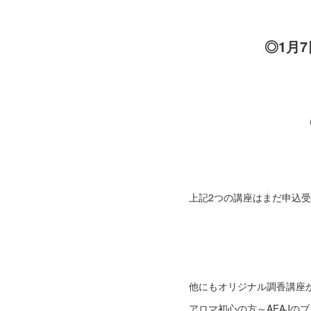
◎1月
上記2つの講座はまだ申込
他にもオリジナル調香講座
アロマ初心の方～AEAJの