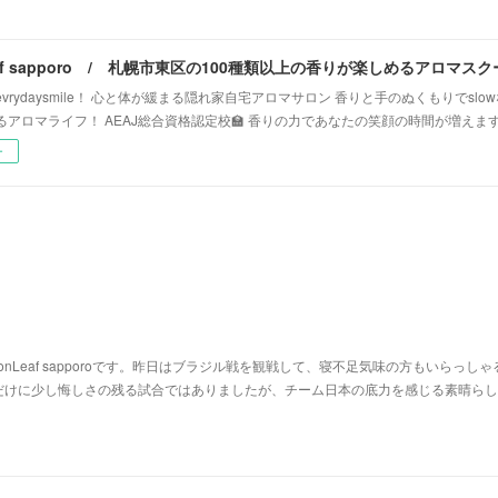
vrydaysmile！ 心と体が緩まる隠れ家自宅アロマサロン 香りと手のぬくもりでsl
るアロマライフ！ AEAJ総合資格認定校🏫 香りの力であなたの笑顔の時間が増えま
ー
nLeaf sapporoです。昨日はブラジル戦を観戦して、寝不足気味の方もいらっしゃ
だけに少し悔しさの残る試合ではありましたが、チーム日本の底力を感じる素晴らし