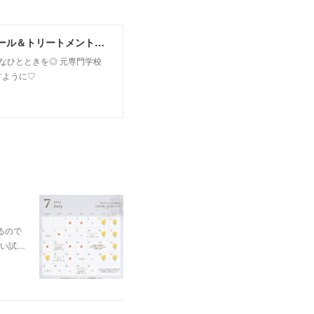
MoonLeaf sapporo / 札幌市東区の100種類以上の香りが楽しめるアロマスクール＆トリートメントサロン
owなひとときを◎ 元専門学校
すように♡
るので
い試…