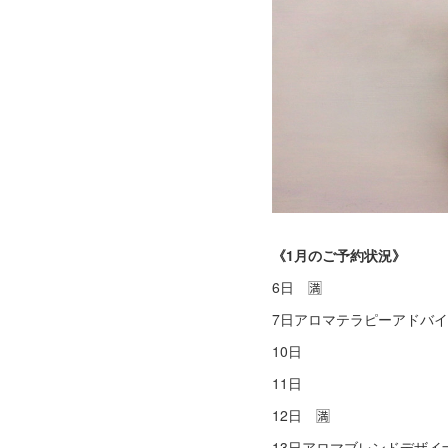
《1月のご予約状況》
6日 🈵
7日アロマテラピーアドバ
10日
11日
12日 🈵
13日アロマブレンドデザ