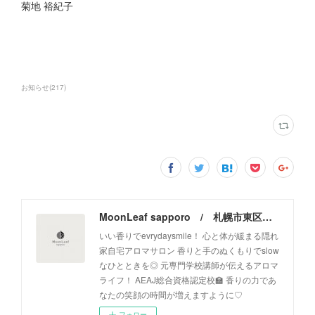
菊地 裕紀子
お知らせ
(
217
)
MoonLeaf sapporo / 札幌市東区の100種類以上の香りが楽しめるアロマスクール＆トリートメントサロン
いい香りでevrydaysmile！ 心と体が緩まる隠れ
家自宅アロマサロン 香りと手のぬくもりでslow
なひとときを◎ 元専門学校講師が伝えるアロマ
ライフ！ AEAJ総合資格認定校🏫 香りの力であ
なたの笑顔の時間が増えますように♡
フォロー