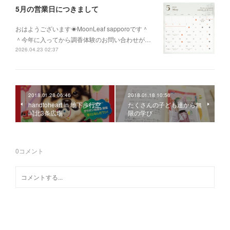
5月の営業日につきまして
おはようございます☀MoonLeaf sapporoです＾
＾今年に入ってから調香体験のお問い合わせが…
2026.04.23 02:37
2018.01.28 06:46
2018.01.18 10:56
handtoheart in 地下歩行空
たくさんの子ども達から無
間北3条広場
限の学び
0
コメント