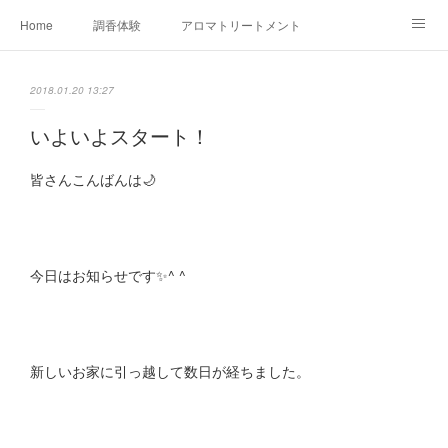
Home
調香体験
アロマトリートメントMenu
アロマテラピー講座（AEAJ)
オリジナルアロマ講座
店舗情報
2018.01.20 13:27
MoonLeaf・NIKKA
Profile
FOR COMPANY
いよいよスタート！
Ameblo
皆さんこんばんは🌙
今日はお知らせです✨^ ^
新しいお家に引っ越して数日が経ちました。