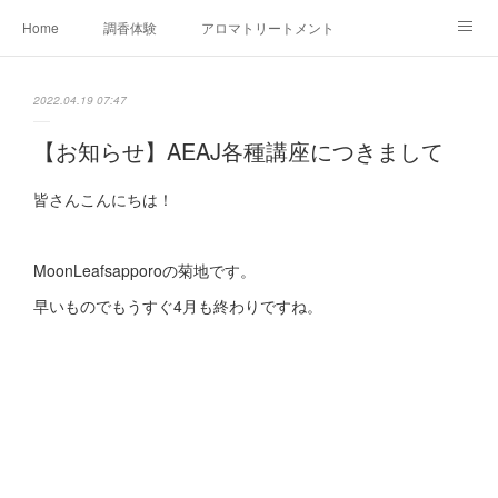
Home
調香体験
アロマトリートメントMenu
アロマテラピー講座（AEAJ)
オリジナルアロマ講座
店舗情報
2022.04.19 07:47
MoonLeaf・NIKKA
Profile
FOR COMPANY
【お知らせ】AEAJ各種講座につきまして
Ameblo
皆さんこんにちは！
MoonLeafsapporoの菊地です。
早いものでもうすぐ4月も終わりですね。