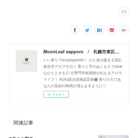
MoonLeaf sapporo / 札幌市東区の100種類以上の香りが楽しめるアロマスクール＆トリートメントサロン
いい香りでevrydaysmile！ 心と体が緩まる隠れ
家自宅アロマサロン 香りと手のぬくもりでslow
なひとときを◎ 元専門学校講師が伝えるアロマ
ライフ！ AEAJ総合資格認定校🏫 香りの力であ
なたの笑顔の時間が増えますように♡
フォロー
関連記事