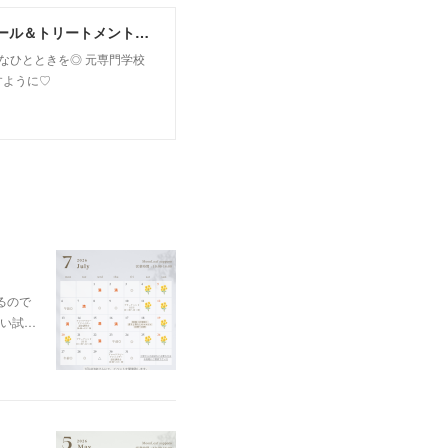
MoonLeaf sapporo / 札幌市東区の100種類以上の香りが楽しめるアロマスクール＆トリートメントサロン
owなひとときを◎ 元専門学校
すように♡
るので
い試…