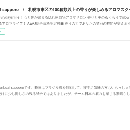
vrydaysmile！ 心と体が緩まる隠れ家自宅アロマサロン 香りと手のぬくもりでsl
るアロマライフ！ AEAJ総合資格認定校🏫 香りの力であなたの笑顔の時間が増えま
ー
nLeaf sapporoです。昨日はブラジル戦を観戦して、寝不足気味の方もいらっしゃ
だけに少し悔しさの残る試合ではありましたが、チーム日本の底力を感じる素晴らし