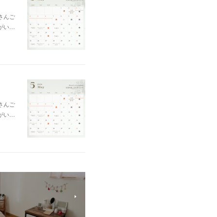
さんご
がい…
さんご
がい…