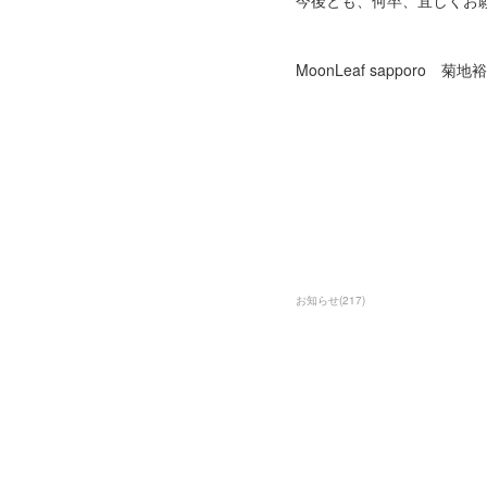
今後とも、何卒、宜しくお
MoonLeaf sapporo 菊
お知らせ
(
217
)