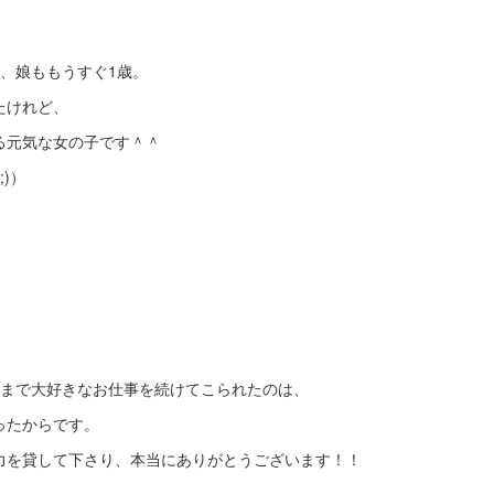
、娘ももうすぐ1歳。
たけれど、
る元気な女の子です＾＾
;)）
こまで大好きなお仕事を続けてこられたのは、
ったからです。
力を貸して下さり、本当にありがとうございます！！