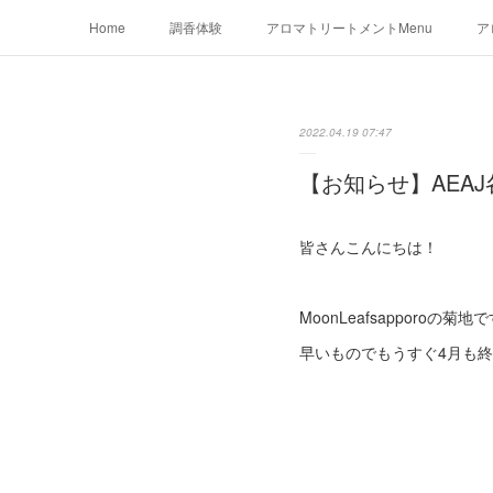
Home
調香体験
アロマトリートメントMenu
ア
2022.04.19 07:47
【お知らせ】AEA
皆さんこんにちは！
MoonLeafsapporoの菊地
早いものでもうすぐ4月も