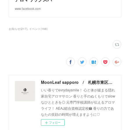
www.facebook.com
お知らせ
(
217
)
イベント
(
168
)
MoonLeaf sapporo / 札幌市東区の100種類以上の香りが楽しめるアロマスクール＆トリートメントサロン
いい香りでevrydaysmile！ 心と体が緩まる隠れ
家自宅アロマサロン 香りと手のぬくもりでslow
なひとときを◎ 元専門学校講師が伝えるアロマ
ライフ！ AEAJ総合資格認定校🏫 香りの力であ
なたの笑顔の時間が増えますように♡
フォロー