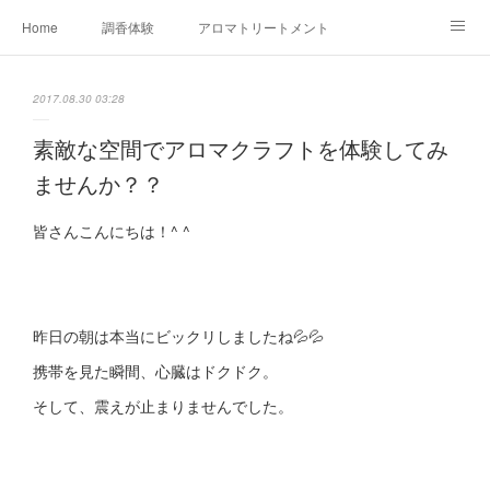
Home
調香体験
アロマトリートメントMenu
アロマテラピー講座（AEAJ)
オリジナルアロマ講座
店舗情報
2017.08.30 03:28
MoonLeaf・NIKKA
Profile
FOR COMPANY
素敵な空間でアロマクラフトを体験してみ
ませんか？？
Ameblo
皆さんこんにちは！^ ^
昨日の朝は本当にビックリしましたね💦💦
携帯を見た瞬間、心臓はドクドク。
そして、震えが止まりませんでした。