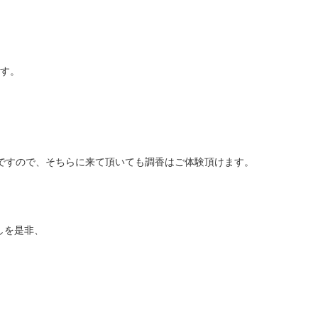
ます。
定ですので、そちらに来て頂いても調香はご体験頂けます。
しを是非、