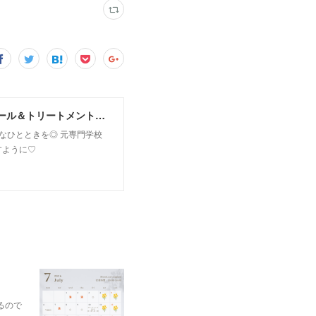
MoonLeaf sapporo / 札幌市東区の100種類以上の香りが楽しめるアロマスクール＆トリートメントサロン
owなひとときを◎ 元専門学校
すように♡
るので