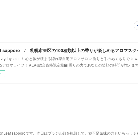
vrydaysmile！ 心と体が緩まる隠れ家自宅アロマサロン 香りと手のぬくもりでsl
るアロマライフ！ AEAJ総合資格認定校🏫 香りの力であなたの笑顔の時間が増えま
ー
nLeaf sapporoです。昨日はブラジル戦を観戦して、寝不足気味の方もいらっしゃ