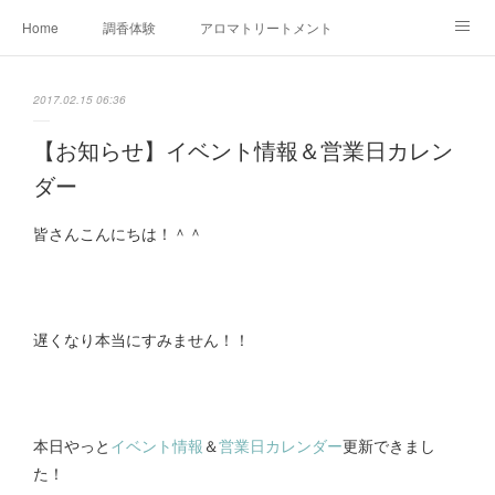
Home
調香体験
アロマトリートメントMenu
アロマテラピー講座（AEAJ)
オリジナルアロマ講座
店舗情報
2017.02.15 06:36
MoonLeaf・NIKKA
Profile
FOR COMPANY
【お知らせ】イベント情報＆営業日カレン
ダー
Ameblo
皆さんこんにちは！＾＾
遅くなり本当にすみません！！
本日やっと
イベント情報
＆
営業日カレンダー
更新できまし
た！