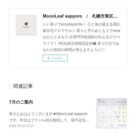
MoonLeaf sapporo / 札幌市東区の100種類以上の香りが楽しめるアロマスクール＆トリートメントサロン
いい香りでevrydaysmile！ 心と体が緩まる隠れ
家自宅アロマサロン 香りと手のぬくもりでslow
なひとときを◎ 元専門学校講師が伝えるアロマ
ライフ！ AEAJ総合資格認定校🏫 香りの力であ
なたの笑顔の時間が増えますように♡
フォロー
関連記事
7月のご案内
皆さんおはようございます☀MoonLeaf sapporo
です。昨日はブラジル戦を観戦して、寝不足気…
2026.06.30 02:21