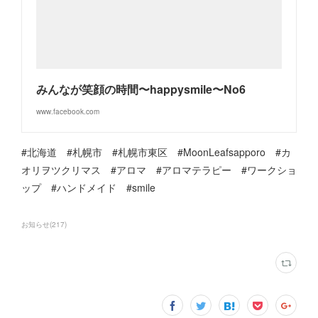
みんなが笑顔の時間〜happysmile〜No6
www.facebook.com
#北海道 #札幌市 #札幌市東区 #MoonLeafsapporo #カ
オリヲツクリマス #アロマ #アロマテラピー #ワークショ
ップ #ハンドメイド #smile
お知らせ
(
217
)