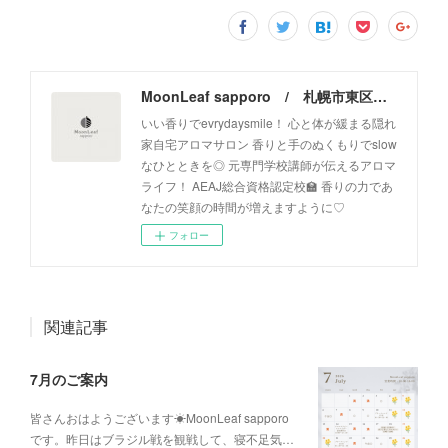
MoonLeaf sapporo / 札幌市東区の100種類以上の香りが楽しめるアロマスクール＆トリートメントサロン
いい香りでevrydaysmile！ 心と体が緩まる隠れ
家自宅アロマサロン 香りと手のぬくもりでslow
なひとときを◎ 元専門学校講師が伝えるアロマ
ライフ！ AEAJ総合資格認定校🏫 香りの力であ
なたの笑顔の時間が増えますように♡
フォロー
関連記事
7月のご案内
皆さんおはようございます☀MoonLeaf sapporo
です。昨日はブラジル戦を観戦して、寝不足気…