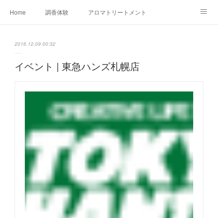
Home
調香体験
アロマトリートメントMenu
アロマテラピー講座（AEAJ)
オリジナルアロマ講座
店舗情報
2016.12.09 00:32
MoonLeaf・NIKKA
Profile
FOR COMPANY
イベント | 東急ハンズ札幌店
Ameblo