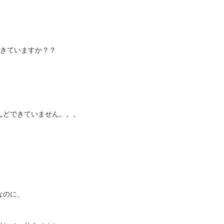
できていますか？？
んどできていません。。。
なのに、