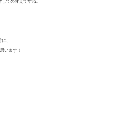
対しての甘えですね。
前に、
と思います！