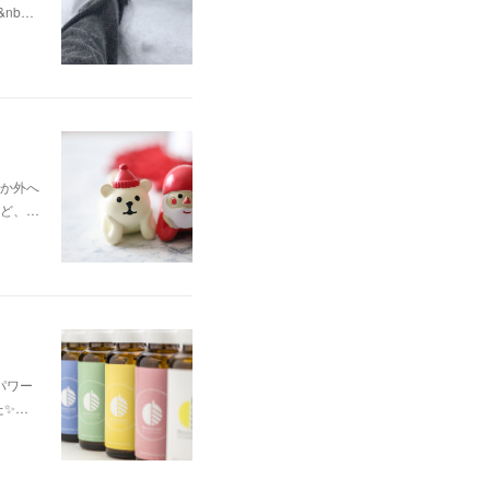
&nb…
か外へ
ど、…
パワー
た✨…