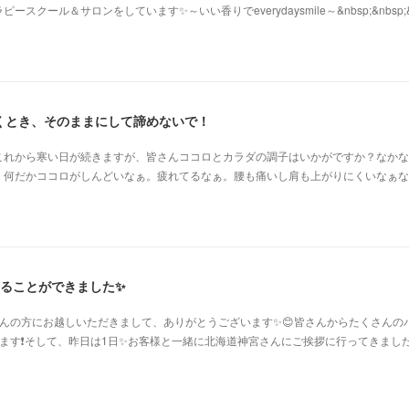
クール＆サロンをしています✨～いい香りでeverydaysmile～&nbsp;&nbsp;
くとき、そのままにして諦めないで！
これから寒い日が続きますが、皆さんココロとカラダの調子はいかがですか？なかな
、何だかココロがしんどいなぁ。疲れてるなぁ。腰も痛いし肩も上がりにくいなぁな
えることができました✨
んの方にお越しいただきまして、ありがとうございます✨😊皆さんからたくさんの
ます❗️そして、昨日は1日✨お客様と一緒に北海道神宮さんにご挨拶に行ってきまし