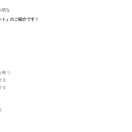
大切な
ント』のご紹介です！
を断つ
ける
ける
る