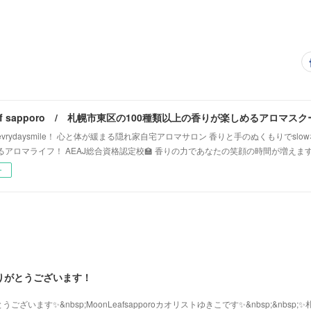
vrydaysmile！ 心と体が緩まる隠れ家自宅アロマサロン 香りと手のぬくもりでsl
るアロマライフ！ AEAJ総合資格認定校🏫 香りの力であなたの笑顔の時間が増えま
ー
りがとうございます！
います✨&nbsp;MoonLeafsapporoカオリストゆきこです✨&nbsp;&nbsp;