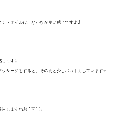
メントオイルは、なかなか良い感じですよ♪
、
感じます✨
マッサージをすると、そのあと少しポカポカしています✨
すね♪( ´ ▽ ` )ﾉ